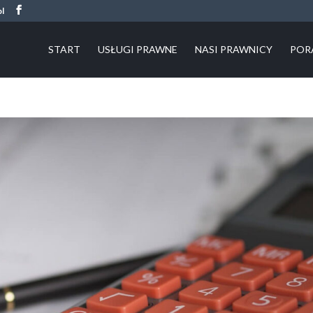
pl
START
USŁUGI PRAWNE
NASI PRAWNICY
POR