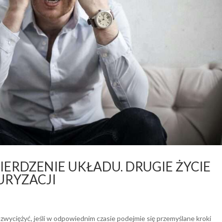
ERDZENIE UKŁADU. DRUGIE ŻYCIE
URYZACJI
wyciężyć, jeśli w odpowiednim czasie podejmie się przemyślane kroki