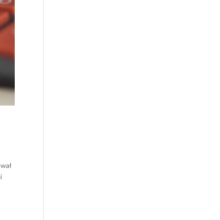
ował
i