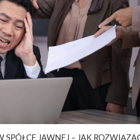
W SPÓŁCE JAWNEJ – JAK ROZWIĄZA