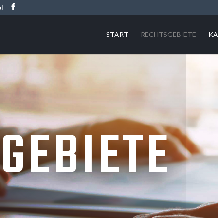
pl
START
RECHTSGEBIETE
KA
GEBIETE