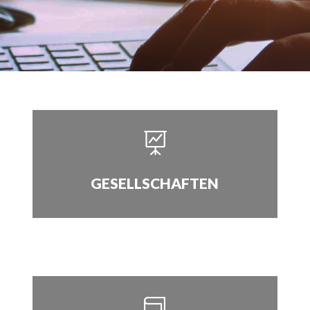

GESELLSCHAFTEN
