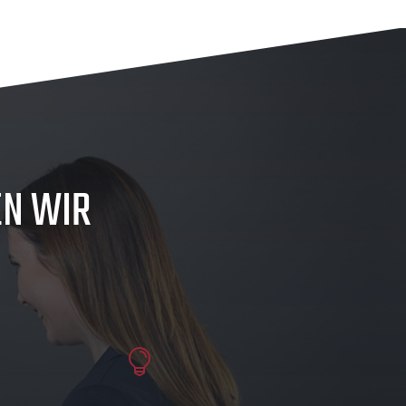
N WIR
