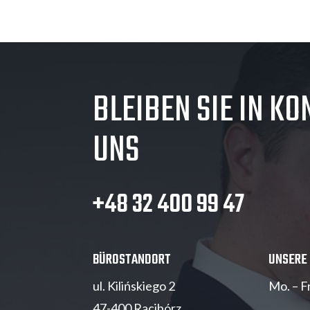
BLEIBEN SIE IN KO
UNS
+48 32 400 99 47
BÜROSTANDORT
UNSERE
ul. Kilińskiego 2
Mo. – F
47-400 Racibórz