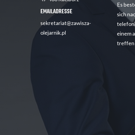
Es best
EMAILADRESSE
sich na
sekretariat@zawisza-
telefon
olejarnik.pl
einem a
treffen