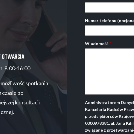
Numer telefonu (opcjona
Wiadomość
*
Y OTWARCIA
Pt. 8:00-16:00
e możliwość spotkania
 czasie po
ejszej konsultacji
Administratorem Danych
Kancelaria Radców Prawn
icznej.
przedsiębiorców Krajow
0000978381, ul. Jana Kil
związane z przetwarzanie