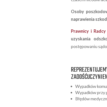
Osoby poszkodowa
naprawienia szkod
Prawnicy i Radcy
uzyskania odszk
postępowaniu sąd
REPREZENTUJE
ZADOŚĆUCZYNIEN
Wypadków komun
Wypadków przy p
Błędów medyczn