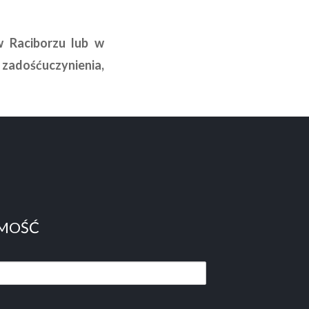
w Raciborzu lub w
adośćuczynienia,
OMOŚĆ