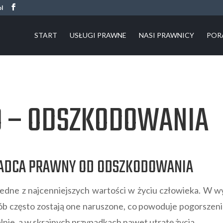
pl
START
USŁUGI PRAWNE
NASI PRAWNICY
POR
 – ODSZKODOWANIA
RADCA PRAWNY OD ODSZKODOWANIA
 jedne z najcenniejszych wartości w życiu człowieka. W
sób często zostają one naruszone, co powoduje pogorszenie
nie, a w skrajnych przypadkach nawet utratę życia.