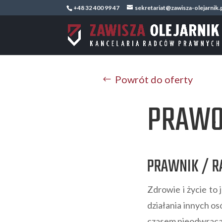
+48 32 400 99 47
sekretariat@zawisza-olejarnik.
Powrót do oferty
PRAWO
PRAWNIK / 
Zdrowie i życie to
działania innych o
czasem nieodwracal