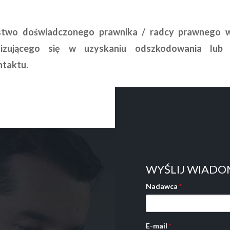
ństwo doświadczonego prawnika / radcy prawnego 
alizującego się w uzyskaniu odszkodowania lub z
ntaktu.
WYŚLIJ WIAD
Nadawca
*
E-mail
*