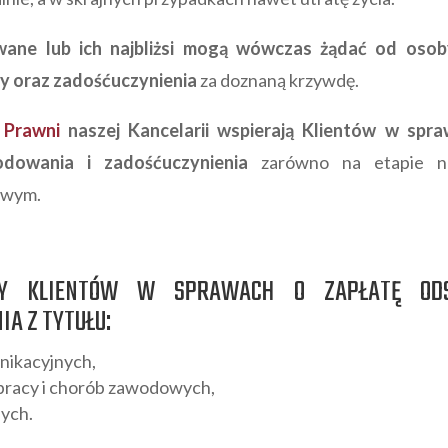
ne lub ich najbliżsi mogą wówczas żądać od osob
y oraz zadośćuczynienia
za doznaną krzywdę.
 Prawni
naszej Kancelarii wspierają Klientów w spr
odowania i zadośćuczynienia
zarówno na etapie neg
owym.
MY KLIENTÓW W SPRAWACH O ZAPŁATĘ OD
IA Z TYTUŁU:
ikacyjnych,
racy i chorób zawodowych,
ych.