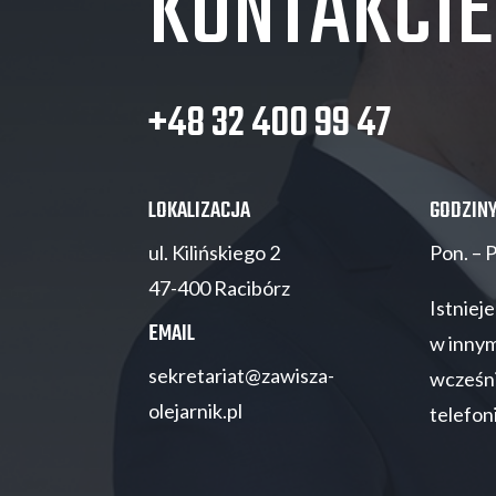
KONTAKCIE
+48 32 400 99 47
LOKALIZACJA
GODZIN
ul. Kilińskiego 2
Pon. – 
47-400 Racibórz
Istniej
EMAIL
w innym
sekretariat@zawisza-
wcześni
olejarnik.pl
telefon